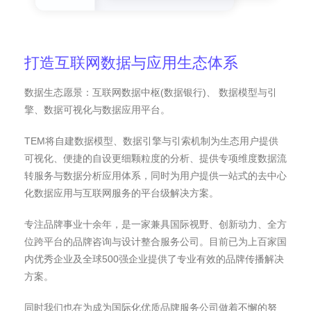
打造互联网数据与应用生态体系
数据生态愿景：互联网数据中枢(数据银行)、 数据模型与引
擎、数据可视化与数据应用平台。
TEM将自建数据模型、数据引擎与引索机制为生态用户提供
可视化、便捷的自设更细颗粒度的分析、提供专项维度数据流
转服务与数据分析应用体系，同时为用户提供一站式的去中心
化数据应用与互联网服务的平台级解决方案。
专注品牌事业十余年，是一家兼具国际视野、创新动力、全方
位跨平台的品牌咨询与设计整合服务公司。目前已为上百家国
内优秀企业及全球500强企业提供了专业有效的品牌传播解决
方案。
同时我们也在为成为国际化优质品牌服务公司做着不懈的努