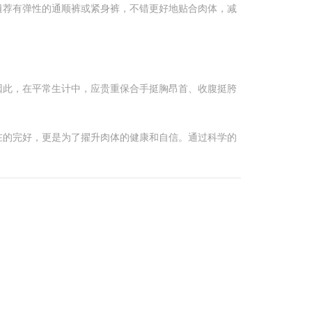
遴荐有弹性的通顺裤或紧身裤，不错更好地贴合肉体，减
因此，在平常生计中，应贵重保合手挺胸昂首、收腹挺胯
在的完好，更是为了擢升肉体的健康和自信。通过科学的